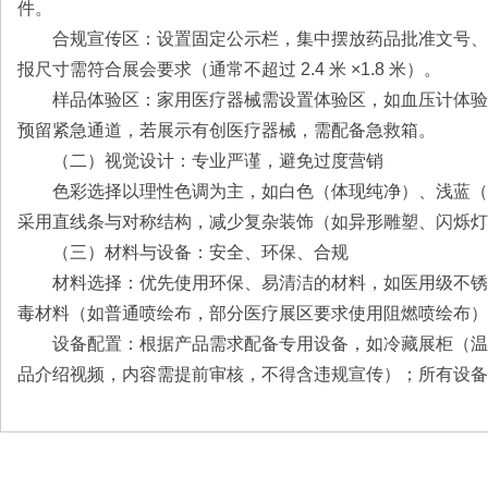
件。
合规宣传区：设置固定公示栏，集中摆放药品批准文号、医
报尺寸需符合展会要求（通常不超过 2.4 米 ×1.8 米）。
样品体验区：家用医疗器械需设置体验区，如血压计体验
预留紧急通道，若展示有创医疗器械，需配备急救箱。
（二）视觉设计：专业严谨，避免过度营销
色彩选择以理性色调为主，如白色（体现纯净）、浅蓝（
采用直线条与对称结构，减少复杂装饰（如异形雕塑、闪烁灯
（三）材料与设备：安全、环保、合规
材料选择：优先使用环保、易清洁的材料，如医用级不锈
毒材料（如普通喷绘布，部分医疗展区要求使用阻燃喷绘布）
设备配置：根据产品需求配备专用设备，如冷藏展柜（温
品介绍视频，内容需提前审核，不得含违规宣传）；所有设备